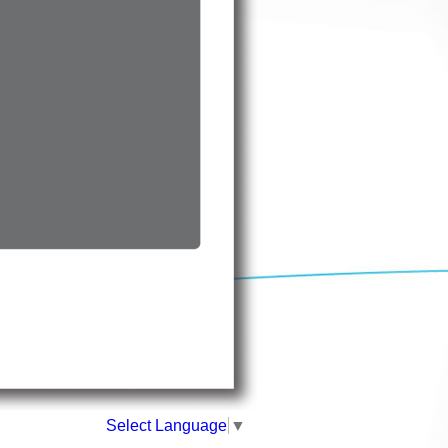
Select Language
▼