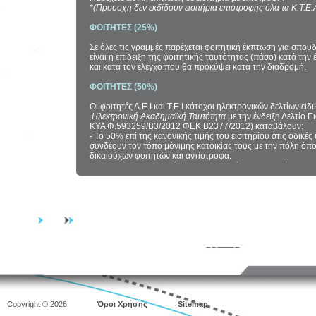
*(Προσοχή δεν εκδίδουν εισιτήρια επιστροφής όλα τα Κ.Τ.Ε.Λ
ΦΟΙΤΗΤΕΣ (25%)
Σε όλες τις γραμμές παρέχεται φοιτητική έκπτωση για σπουδ
είναι η επίδειξη της φοιτητικής ταυτότητας (πάσο) κατά την
και κατά τον έλεγχο που θα προκύψει κατά την διαδρομή.
ΦΟΙΤΗΤΕΣ (50%)
Οι φοιτητές Α.Ε.Ι και Τ.Ε.Ι κάτοχοι ηλεκτρονικών δελτίων ειδ
Ηλεκτρονική Ακαδημαϊκή Ταυτότητα
με την ένδειξη Δελτίο Ε
ΚΥΑ Φ.593259/Β3/2012 ΦΕΚ Β2377/2012) καταβάλουν:
- Το 50% επί της κανονικής τιμής του εισιτηρίου στις οδικέ
συνδέουν τον τόπο μόνιμης κατοικίας τους με την πόλη όπο
δικαιούχων φοιτητών και αντίστροφα.
- Στις υπόλοιπες αστικές και υπεραστικές συγκοινωνίες τη
φοιτητές χορηγείται έκπτωση 25% επί της κανονικής τιμής τ
ΠΟΛΥΤΕΚΝΟΙ (50%)
Σε όλες τις γραμμές παρέχεται έκπτωση στους πολύτεκνους. 
της κάρτας πολυτέκνων (πάσο) κατά την έκδοση του εισιτηρ
που θα προκύψει κατά την διαδρομή.
Α.Μ.Ε.Α. (50%)
Σε όλες τις γραμμές παρέχεται έκπτωση στα άτομα με ειδικές
επίδειξη της ειδικής κάρτας (πάσο) κατά την έκδοση του εισ
έλεγχο που θα προκύψει κατά την διαδρομή.
Copyright © 2026
Όροι Χρήσης
Sitemap
ΣΤΡΑΤΙΩΤΕΣ (25%)*