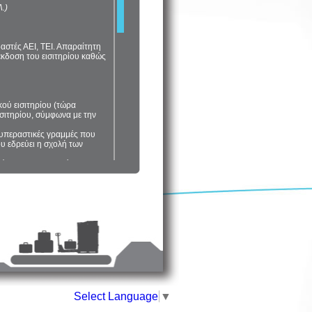
.)
αστές ΑΕΙ, ΤΕΙ. Απαραίτητη
 έκδοση του εισιτηρίου καθώς
ικού εισιτηρίου (τώρα
ισιτηρίου, σύμφωνα με την
ς υπεραστικές γραμμές που
υ εδρεύει η σχολή των
ς χώρας στους ανωτέρω
ου εισιτηρίου.
Απαραίτητη είναι η επίδειξη
ίου καθώς και κατά τον έλεγχο
 ανάγκες. Απαραίτητη είναι η
ιτηρίου καθώς και κατά τον
Select Language
▼