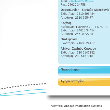
Email :
ktelkoz@otenet.gr
Fax : 24610 34758
Θεσσαλονίκη - Σταθμός 'Μακεδονία'
Εκδοτήριο : 2310 595484
Αποθήκη : 2310 595477
Κοζάνη
Διεύθυνση: Γιαννάρη 22 - Τ.Κ.50100
Εκδοτήριο : 24610 34454
Αποθήκη : 24610 22788
Πτολεμαΐδα
Εκδοτήριο : 24630 24417
Αθήνα - Σταθμός Κηφισού
Εκδοτήριο : 210 5147382
Αποθήκη : 210 5157018
Περισσότερα
Αγορά εισιτηρίου
Ανάπτυξη:
Apogee Information Systems