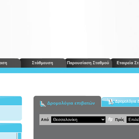
αση
Στάθμευση
Παρουσίαση Σταθμού
Εταιρεία Σ
Δρομολόγια 
Δρομολόγια επιβατών
Από
Πρός