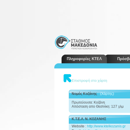
Πληροφορίες ΚΤΕΛ
Πρόσβ
Επιστροφή στο χάρτη
Νομός Κοζάνης
(Χάρτης)
Πρωτεύουσα: Κοζάνη
Απόσταση απο Θεσ/νίκη: 127 χλμ
Κ.Τ.Ε.Λ. Ν. ΚΟΖΑΝΗΣ
Website :
http://www.ktelkozanis.gr