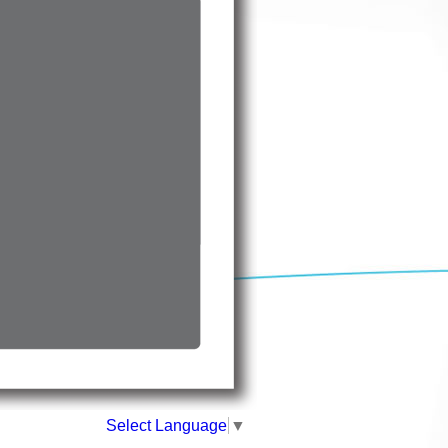
Select Language
▼